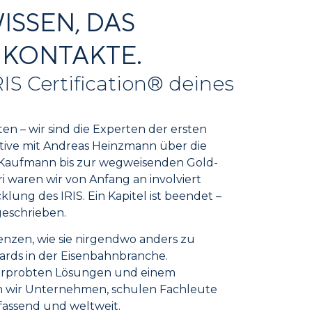
ISSEN, DAS
 KONTAKTE.
RIS Certification® deines
ten – wir sind die Experten der ersten
ative mit Andreas Heinzmann über die
d Kaufmann bis zur wegweisenden Gold-
ri waren wir von Anfang an involviert
klung des IRIS. Ein Kapitel ist beendet –
geschrieben.
zen, wie sie nirgendwo anders zu
ards in der Eisenbahn­branche.
iserprobten Lösungen und einem
n wir Unternehmen, schulen Fachleute
mfassend und weltweit.