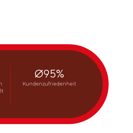
Ø
95
%
n
Kunden­zufriedenheit
lt