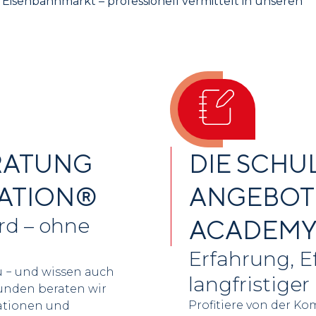
isenbahnmarkt – professionell vermittelt in unseren
RATUNG
DIE SCHU
CATION®
ANGEBOTE
rd – ohne
ACADEM
Erfahrung, E
 − und wissen auch
langfristiger 
unden beraten wir
Profitiere von der K
mationen und