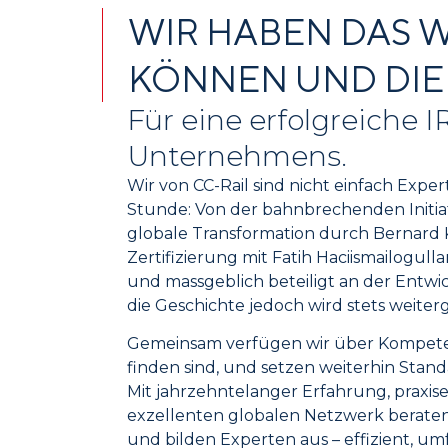
WIR HABEN DAS W
KÖNNEN UND DIE
Für eine erfolgreiche I
Unternehmens.
Wir von CC-Rail sind nicht einfach Exper
Stunde: Von der bahn­brechenden Initi
globale Trans­formation durch Bernar
Zertifizierung mit Fatih Haciismailogulla
und mass­geblich beteiligt an der Entwic
die Geschichte jedoch wird stets weiter
Gemeinsam verfügen wir über Kompeten
finden sind, und setzen weiterhin Stand
Mit jahrzehnte­langer Erfahrung, prax
exzellenten globalen Netz­werk berate
und bilden Experten aus – effizient, u