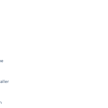
he
aller
n