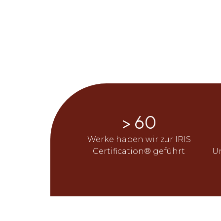
> 
60
Werke haben wir zur IRIS
Certification® geführt
U