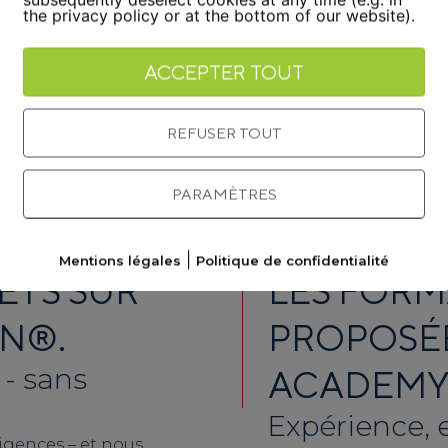
the privacy policy or at the bottom of our website).
tre
expérience et nos connaissances ouvrent à ton entr
mises de manière professionnelle dans nos offres de conse
ACCEPTER TOUT
REFUSER TOUT
PARAMÈTRES
|
Mentions légales
Politique de confidentialité
ETS SUR
LES FORM
ON®.
PROPOSÉE
 - sans
ACADEM
Expérience, e
igences – et nous