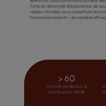
ailleurs et nous continuons à établir des
Forts de décennies d’expérience, de sol
réseau mondial, nous conseillons les ent
formons les experts – de manière effica
> 
60
ont été conduits à la
e
certification IRIS®.
m