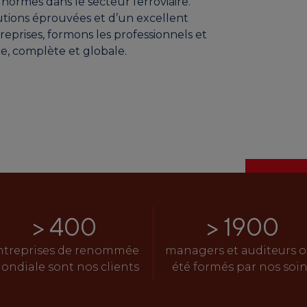
 normes dans le secteur ferroviaire.
utions éprouvées et d’un excellent
reprises, formons les professionnels et
ce, complète et globale.
> 
400
> 
1900
ntreprises de renommée
managers et auditeurs o
ondiale sont nos clients
été formés par nos soin