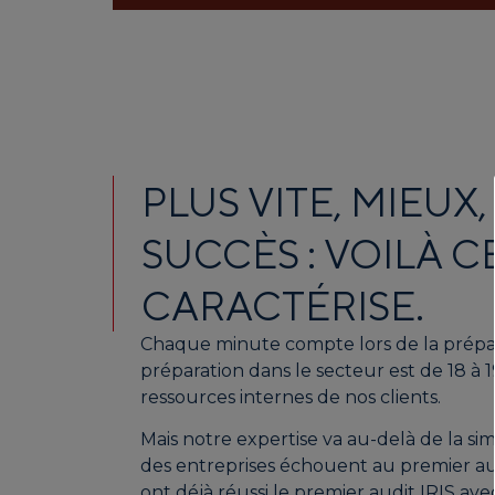
PLUS VITE, MIEUX
SUCCÈS : VOILÀ C
CARACTÉRISE.
Chaque minute compte lors de la prépara
préparation dans le secteur est de 18 à 1
ressources internes de nos clients.
Mais notre expertise va au-delà de la s
des entreprises échouent au premier aud
ont déjà réussi le premier audit IRIS avec