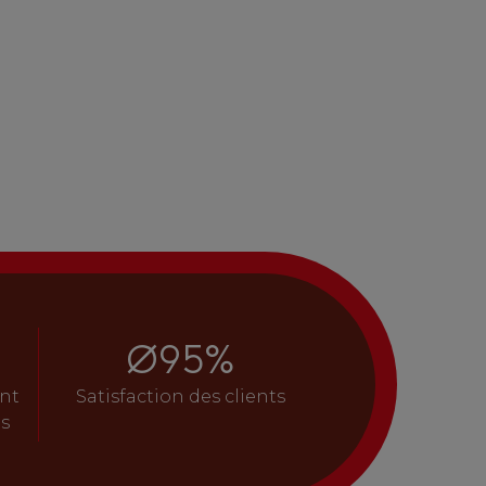
Ø
95
%
nt
Satisfaction des clients
s