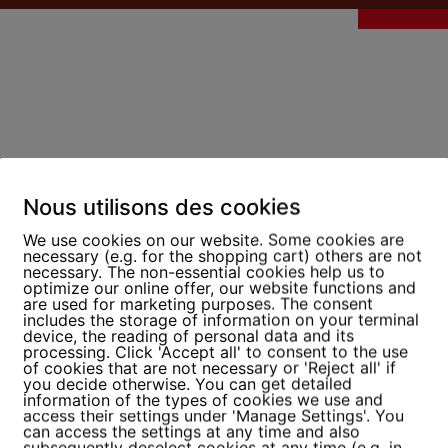
, AVEC PLUS DE
Nous utilisons des cookies
E QUI NOUS
We use cookies on our website. Some cookies are
necessary (e.g. for the shopping cart) others are not
necessary. The non-essential cookies help us to
optimize our online offer, our website functions and
are used for marketing purposes. The consent
tion à la IRIS Certification®. Alors que la durée moye
includes the storage of information on your terminal
device, the reading of personal data and its
9 mois, elle n’est que de 7 à 12 mois chez nous, en foncti
processing. Click 'Accept all' to consent to the use
of cookies that are not necessary or 'Reject all' if
you decide otherwise. You can get detailed
imple efficacité en termes de temps : alors qu’en moyen
information of the types of cookies we use and
access their settings under 'Manage Settings'. You
it et ont besoin d’un audit complémentaire, tous nos c
can access the settings at any time and also
 d’excellents résultats !
subsequently deselect cookies at any time (e.g. in