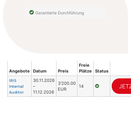
Garantierte Durchführung
Freie
Angebote
Datum
Preis
Plätze
Status
30.11.2026
IRIS
3'200.00
JET
–
14
Internal
EUR
11.12.2026
Auditor