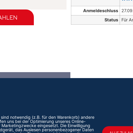
Anmeldeschluss
27.09
ZAHLEN
Status
Für A
RNATIONAL COMPETENCE CENTRE
 GMBH
Startseite
s sind notwendig (z.B. für den Warenkorb) andere
orfstrasse 17
fen uns bei der Optimierung unseres Online-
315 Oberägeri
 Marketingzwecke eingesetzt. Die Einwilligung
Impressum
Endgerät, das Auslesen personenbezogener Daten
z
ALLE ZULA