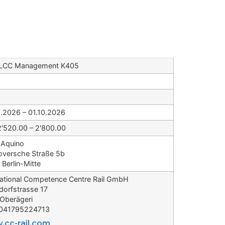
LCC Management K405
.2026 – 01.10.2026
'520.00 – 2'800.00
 Aquino
versche Straße 5b
 Berlin-Mitte
national Competence Centre Rail GmbH
ldorfstrasse 17
Oberägeri
0041795224713
cc-rail.com