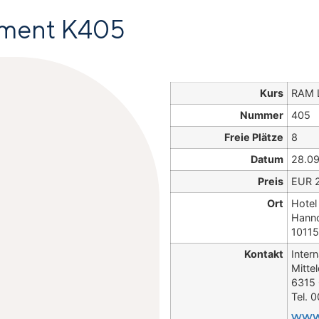
ment K405
Kurs
RAM 
Nummer
405
Freie Plätze
8
Datum
28.09
Preis
EUR 2
Ort
Hotel
Hanno
10115
Kontakt
Inter
Mitte
6315 
Tel. 
www.