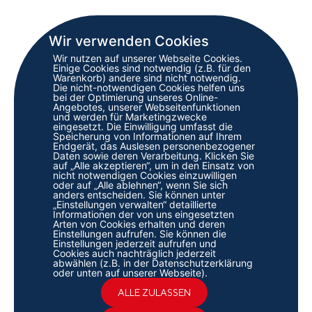
Wir verwenden Cookies
Wir nutzen auf unserer Webseite Cookies.
Einige Cookies sind notwendig (z.B. für den
Warenkorb) andere sind nicht notwendig.
Die nicht-notwendigen Cookies helfen uns
bei der Optimierung unseres Online-
Angebotes, unserer Webseitenfunktionen
und werden für Marketingzwecke
eingesetzt. Die Einwilligung umfasst die
Speicherung von Informationen auf Ihrem
Endgerät, das Auslesen personenbezogener
Daten sowie deren Verarbeitung. Klicken Sie
auf „Alle akzeptieren“, um in den Einsatz von
nicht notwendigen Cookies einzuwilligen
INTERNATIONAL COMPETENCE CENTRE RAIL
oder auf „Alle ablehnen“, wenn Sie sich
anders entscheiden. Sie können unter
GMBH
„Einstellungen verwalten“ detaillierte
Mitteldorfstrasse 17
Informationen der von uns eingesetzten
CH – 6315 Oberägeri
Arten von Cookies erhalten und deren
Einstellungen aufrufen. Sie können die
Schweiz
Einstellungen jederzeit aufrufen und
Cookies auch nachträglich jederzeit
+41 79 522 47 13
abwählen (z.B. in der Datenschutzerklärung
oder unten auf unserer Webseite).
fatih.ismail@cc-rail.com
ALLE ZULASSEN