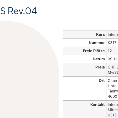
IS Rev.04
Kurs
Inter
Nummer
K317
Freie Plätze
12
Datum
09.11
Preis
CHF 
MwSt 
Ort
Olten
Hotel
Tannw
4600 
Kontakt
Inter
Mitte
6315 