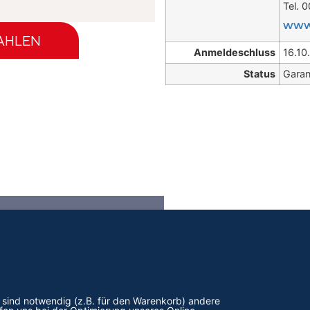
Tel. 
www.
ZAHLEN
Anmeldeschluss
16.10
Status
Garan
RNATIONAL COMPETENCE CENTRE
 GMBH
Startseite
s sind notwendig (z.B. für den Warenkorb) andere
orfstrasse 17