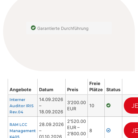
Garantierte Durchführung
Freie
Angebote
Datum
Preis
Plätze
Status
14.09.2026
Interner
3'200.00
J
–
10
Auditor IRIS
EUR
18.09.2026
Rev.04
2'520.00
28.09.2026
RAM LCC
EUR –
J
–
8
Management
2'800.00
01.10.2026
K405