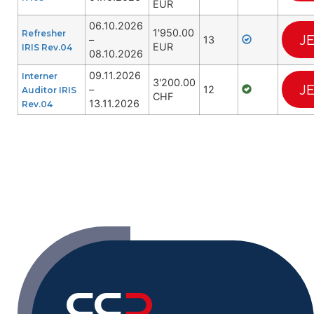
EUR
06.10.2026
1'950.00
Refresher
J
–
13
EUR
IRIS Rev.04
08.10.2026
09.11.2026
Interner
3'200.00
J
–
12
Auditor IRIS
CHF
13.11.2026
Rev.04